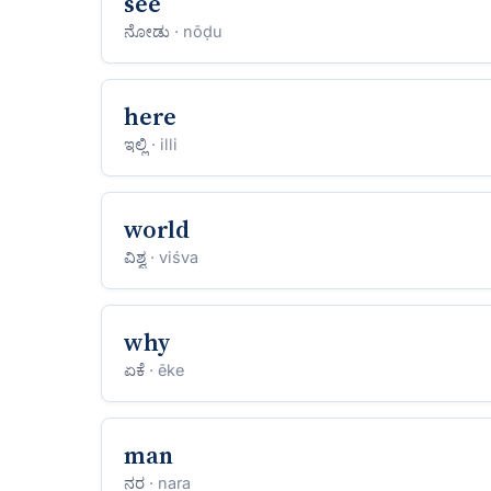
see
ನೋಡು
· nōḍu
here
ಇಲ್ಲಿ
· illi
world
ವಿಶ್ವ
· viśva
why
ಏಕೆ
· ēke
man
ನರ
· nara