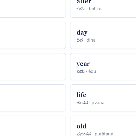
after
ಬಳಿಕ
· baḷika
day
ದಿನ
· dina
year
ಏಡು
· ēḍu
life
ಜೀವನ
· jīvana
old
ಪುರಾತನ
· purātana