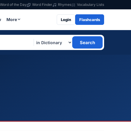
Word of the Day
Word Finder
Rhymes
Vocabulary Lists
w
More
Login
Flashcards
Search