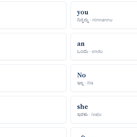
you
ನಿನ್ನನ್ನು
· ninnannu
an
ಒಂದು
· ondu
No
ಇಲ್ಲ
· illa
she
ಇವಳು
· ivaḷu