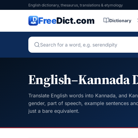
English dictionary, thesaurus, translations & etymology
Free
Dict.com
Dictionary
English–Kannada D
Translate English words into Kannada, and Kan
gender, part of speech, example sentences and
just a bare equivalent.