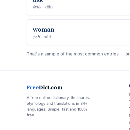
ಕೇಳು
· kēḷu
woman
ನಾರಿ
· nāri
That's a sample of the most common entries — br
Free
Dict.com
A free online dictionary, thesaurus,
etymology and translations in 34+
languages. Simple, fast and 100%
free.