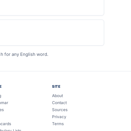
ch for any English word.
E
SITE
g
About
mmar
Contact
es
Sources
Privacy
hcards
Terms
bulary Lists