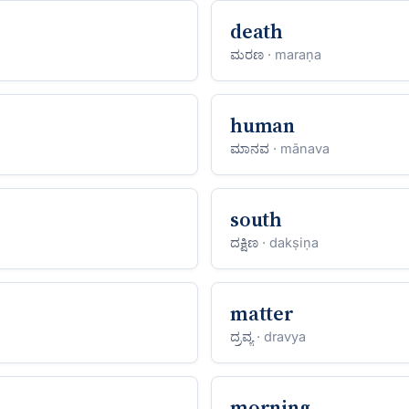
death
ಮರಣ
· maraṇa
human
ಮಾನವ
· mānava
south
ದಕ್ಷಿಣ
· dakṣiṇa
matter
ದ್ರವ್ಯ
· dravya
morning