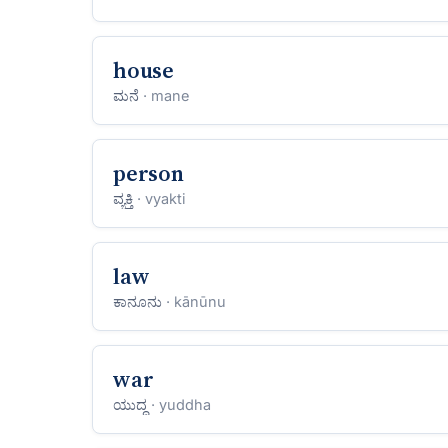
house
ಮನೆ
· mane
person
ವ್ಯಕ್ತಿ
· vyakti
law
ಕಾನೂನು
· kānūnu
war
ಯುದ್ಧ
· yuddha