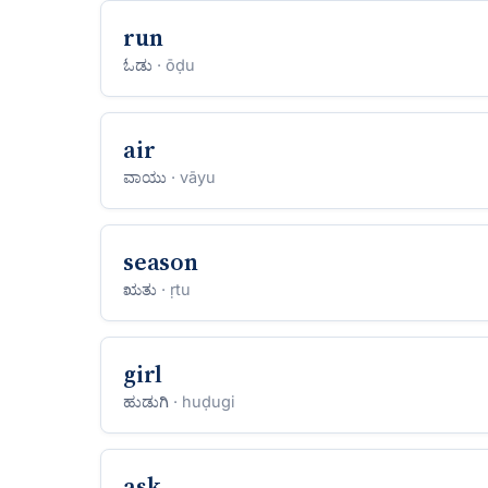
run
ಓಡು
· ōḍu
air
ವಾಯು
· vāyu
season
ಋತು
· ṛtu
girl
ಹುಡುಗಿ
· huḍugi
ask