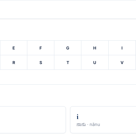
E
F
G
H
I
R
S
T
U
V
i
ನಾನು
· nānu