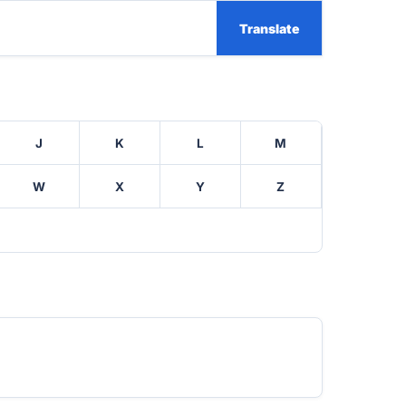
Translate
J
K
L
M
W
X
Y
Z