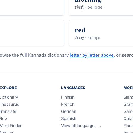
ಬೆಳಿಗ್ಗೆ
· beḷigge
red
ಕೆಂಪು
· kempu
owse the full Kannada dictionary
letter by letter above
, or sear
EXPLORE
LANGUAGES
MOR
Dictionary
Finnish
Slan
Thesaurus
French
Gra
Translate
German
Gam
Flow
Spanish
Quiz
Word Finder
View all languages →
Flas
Rhymes
Voca