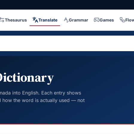
Thesaurus
Translate
Grammar
Games
Flo
ictionary
nada into English. Each entry shows
 how the word is actually used — not