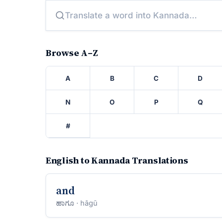
Browse A–Z
A
B
C
D
N
O
P
Q
#
English to Kannada Translations
and
ಹಾಗೂ
· hāgū