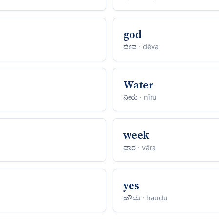
god
ದೇವ
· dēva
Water
ನೀರು
· nīru
week
ವಾರ
· vāra
yes
ಹೌದು
· haudu