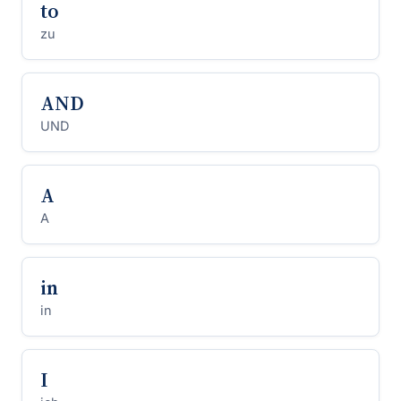
to
zu
AND
UND
A
A
in
in
I