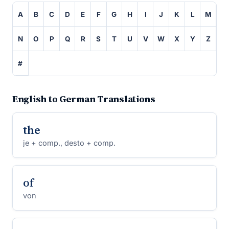
A
B
C
D
E
F
G
H
I
J
K
L
M
N
O
P
Q
R
S
T
U
V
W
X
Y
Z
#
English to German Translations
the
je + comp., desto + comp.
of
von