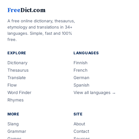
Free
Dict.com
A free online dictionary, thesaurus,
etymology and translations in 34+
languages. Simple, fast and 100%
free.
EXPLORE
LANGUAGES
Dictionary
Finnish
Thesaurus
French
Translate
German
Flow
Spanish
Word Finder
View all languages →
Rhymes
MORE
SITE
Slang
About
Grammar
Contact
Games
Sources