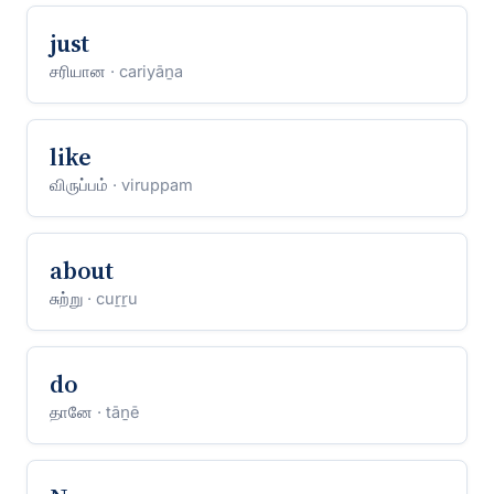
just
சரியான
· cariyāṉa
like
விருப்பம்
· viruppam
about
சுற்று
· cuṟṟu
do
தானே
· tāṉē