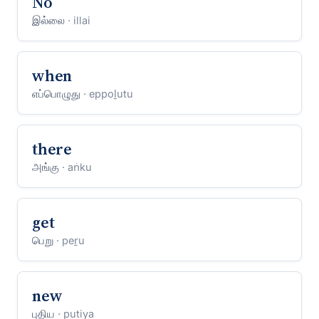
No
இல்லை
· illai
when
எப்பொழுது
· eppoḻutu
there
அங்கு
· aṅku
get
பெறு
· peṟu
new
புதிய
· putiya