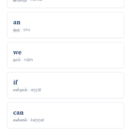
an
ஒரு
· oru
we
நாம்
· nām
if
என்றால்
· eṉṟāl
can
கன்னல்
· kaṉṉal