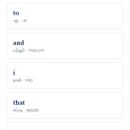
to
-ஐ
· -ai
and
மற்றும்
· maṟṟum
i
நான்
· nāṉ
that
எப்படி
· eppaṭi