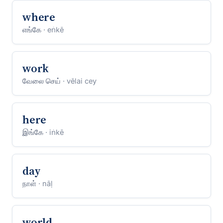
where
எங்கே
· eṅkē
work
வேலை செய்
· vēlai cey
here
இங்கே
· iṅkē
day
நாள்
· nāḷ
world