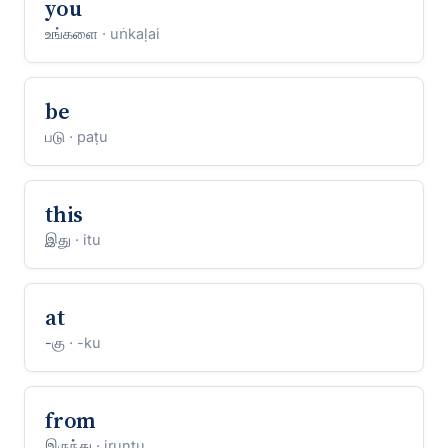
you
உங்களை
· uṅkaḷai
be
படு
· paṭu
this
இது
· itu
at
-கு
· -ku
from
இருந்து
· iruntu