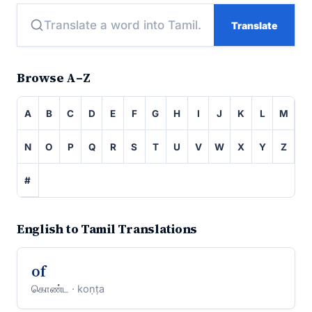
Translate
Browse A–Z
A
B
C
D
E
F
G
H
I
J
K
L
M
N
O
P
Q
R
S
T
U
V
W
X
Y
Z
#
English to Tamil Translations
of
கொண்ட
· koṇṭa