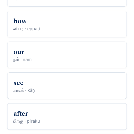
how
எப்படி
· eppaṭi
our
நம்
· nam
see
காண்
· kāṇ
after
பிறகு
· piṟaku