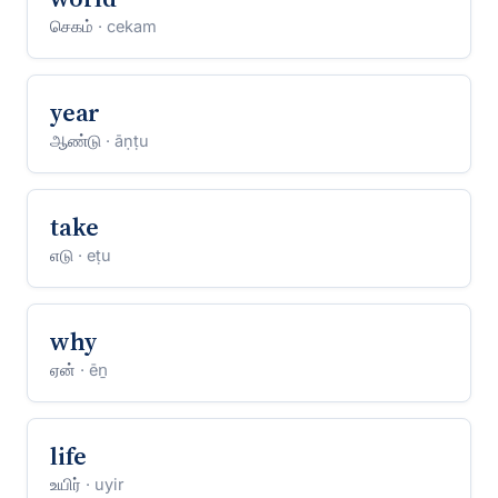
செகம்
· cekam
year
ஆண்டு
· āṇṭu
take
எடு
· eṭu
why
ஏன்
· ēṉ
life
உயிர்
· uyir