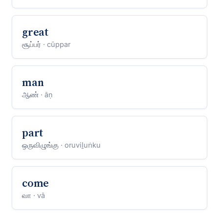
great
சூப்பர்
· cūppar
man
ஆண்
· āṇ
part
ஒருவிழுங்கு
· oruviḻuṅku
come
வா
· vā